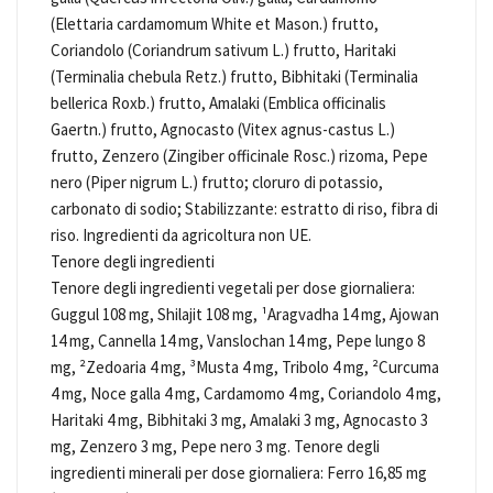
(Elettaria cardamomum White et Mason.) frutto,
Coriandolo (Coriandrum sativum L.) frutto, Haritaki
(Terminalia chebula Retz.) frutto, Bibhitaki (Terminalia
bellerica Roxb.) frutto, Amalaki (Emblica officinalis
Gaertn.) frutto, Agnocasto (Vitex agnus-castus L.)
frutto, Zenzero (Zingiber officinale Rosc.) rizoma, Pepe
nero (Piper nigrum L.) frutto; cloruro di potassio,
carbonato di sodio; Stabilizzante: estratto di riso, fibra di
riso. Ingredienti da agricoltura non UE.
Tenore degli ingredienti
Tenore degli ingredienti vegetali per dose giornaliera:
Guggul 108 mg, Shilajit 108 mg, ¹Aragvadha 14 mg, Ajowan
14 mg, Cannella 14 mg, Vanslochan 14 mg, Pepe lungo 8
mg, ²Zedoaria 4 mg, ³Musta 4 mg, Tribolo 4 mg, ²Curcuma
4 mg, Noce galla 4 mg, Cardamomo 4 mg, Coriandolo 4 mg,
Haritaki 4 mg, Bibhitaki 3 mg, Amalaki 3 mg, Agnocasto 3
mg, Zenzero 3 mg, Pepe nero 3 mg. Tenore degli
ingredienti minerali per dose giornaliera: Ferro 16,85 mg