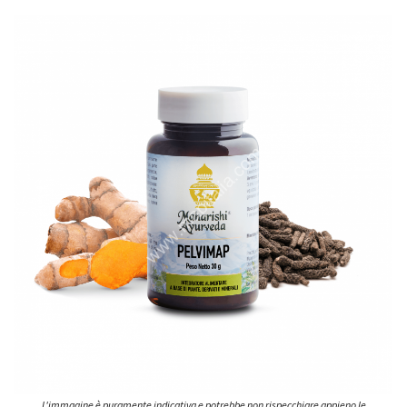
L'immagine è puramente indicativa e potrebbe non rispecchiare appieno le