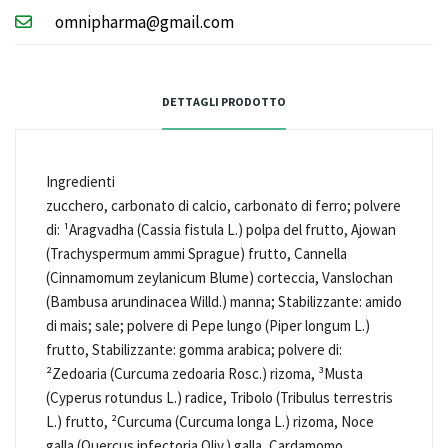
Email
omnipharma@gmail.com
DETTAGLI PRODOTTO
Ingredienti
zucchero, carbonato di calcio, carbonato di ferro; polvere
di: ¹Aragvadha (Cassia fistula L.) polpa del frutto, Ajowan
(Trachyspermum ammi Sprague) frutto, Cannella
(Cinnamomum zeylanicum Blume) corteccia, Vanslochan
(Bambusa arundinacea Willd.) manna; Stabilizzante: amido
di mais; sale; polvere di Pepe lungo (Piper longum L.)
frutto, Stabilizzante: gomma arabica; polvere di:
²Zedoaria (Curcuma zedoaria Rosc.) rizoma, ³Musta
(Cyperus rotundus L.) radice, Tribolo (Tribulus terrestris
L.) frutto, ²Curcuma (Curcuma longa L.) rizoma, Noce
galla (Quercus infectoria Oliv.) galla, Cardamomo